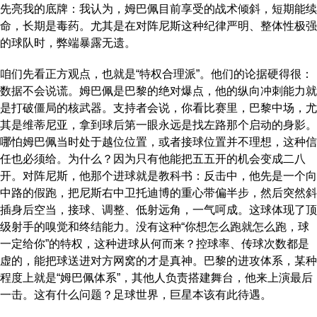
先亮我的底牌：我认为，姆巴佩目前享受的战术倾斜，短期能续
命，长期是毒药。尤其是在对阵尼斯这种纪律严明、整体性极强
的球队时，弊端暴露无遗。
咱们先看正方观点，也就是“特权合理派”。他们的论据硬得很：
数据不会说谎。姆巴佩是巴黎的绝对爆点，他的纵向冲刺能力就
是打破僵局的核武器。支持者会说，你看比赛里，巴黎中场，尤
其是维蒂尼亚，拿到球后第一眼永远是找左路那个启动的身影。
哪怕姆巴佩当时处于越位位置，或者接球位置并不理想，这种信
任也必须给。为什么？因为只有他能把五五开的机会变成二八
开。对阵尼斯，他那个进球就是教科书：反击中，他先是一个向
中路的假跑，把尼斯右中卫托迪博的重心带偏半步，然后突然斜
插身后空当，接球、调整、低射远角，一气呵成。这球体现了顶
级射手的嗅觉和终结能力。没有这种“你想怎么跑就怎么跑，球
一定给你”的特权，这种进球从何而来？控球率、传球次数都是
虚的，能把球送进对方网窝的才是真神。巴黎的进攻体系，某种
程度上就是“姆巴佩体系”，其他人负责搭建舞台，他来上演最后
一击。这有什么问题？足球世界，巨星本该有此待遇。