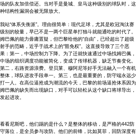
场的队友加倍偿还。当对手是曼城、皇马这种级别的球队时，这
种结构性漏洞会被无限放大。
我站“体系失衡派”。理由很简单：现代足球，尤其是欧冠淘汰赛
级别的较量，早已不是一两个巨星单打独斗就能通吃的时代了。
姆巴佩的能力毋庸置疑，但巴黎给他的“自由”，已经超出了超级
射手的范畴，近乎于战术上的“豁免权”。这直接导致了三个恶
果：第一，中场控制力下降。为了迁就快速通过中场找姆巴佩，
中场的组织调度功能被简化，变成了传球机器，缺乏节奏变化。
第二，右路资源浪费。登贝莱、穆阿尼等好手无法融入一个有机
整体，球队进攻手段单一。第三，也是最重要的，防守端永远少
打一人。在高位逼抢成为潮流的今天，巴黎的前场逼抢体系因为
姆巴佩的缺失而出现缺口，对手可以轻松从这个缺口将球导出，
发起进攻。
看看尼斯吧，他们踢的是什么？是整体的移动，是严格的442防
守落位，是全员参与攻防。他们的前锋，比如莫菲，回防深度有