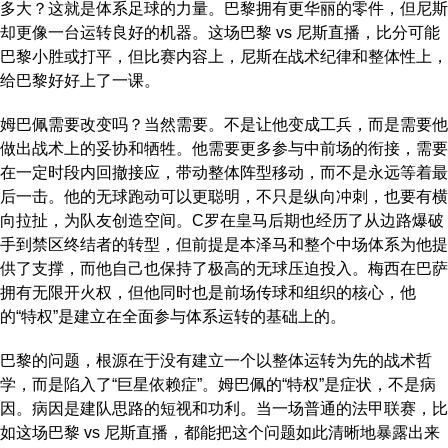
多大？这就是体系足球的力量。巴黎拥有更华丽的零件，但尼斯
却更像一台运转良好的机器。这场巴黎 vs 尼斯直播，比分可能
巴黎小胜或打平，但比赛内容上，尼斯在战术纪律和整体性上，
给巴黎好好上了一课。
姆巴佩需要改变吗？当然需要。不是让他变成工兵，而是需要他
做出战术上的妥协和牺牲。他需要更多参与中前场的衔接，需要
在一定时段内回撤接应，带动整体阵型移动，而不是永远等着最
后一击。他的无球跑动可以更聪明，不只是纵向冲刺，也要有横
向拉扯，为队友创造空间。C罗在皇马后期也经历了从边路爆破
手到禁区终结者的转型，但前提是本泽马和整个中场体系为他提
供了支撑，而他自己也保持了极高的无球压迫投入。梅西在巴萨
拥有无限开火权，但他同时也是前场传球和组织的核心，他
的“特权”是建立在全面参与体系运转的基础上的。
巴黎的问题，根源在于没有建立一个以整体运转为先的战术哲
学，而是陷入了“巨星依赖症”。姆巴佩的“特权”是症状，不是病
因。病因是建队思路的短视和功利。当一场普通的法甲联赛，比
如这场巴黎 vs 尼斯直播，都能把这个问题如此清晰地暴露出来