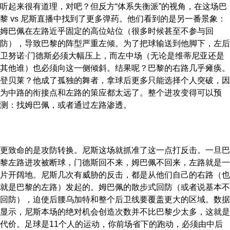
听起来很有道理，对吧？但反方“体系失衡派”的视角，在这场巴
黎 vs 尼斯直播中找到了更多弹药。他们看到的是另一番景象：
姆巴佩在左路近乎固定的高位站位（很多时候甚至不参与回
防），导致巴黎的阵型严重左倾。为了把球输送到他脚下，左后
卫努诺·门德斯必须大幅压上，而左中场（无论是维蒂尼亚还是
其他谁）也必须向这一侧倾斜。结果呢？巴黎的右路几乎瘫痪。
登贝莱？他成了孤独的舞者，拿球后更多只能选择个人突破，因
为中路的衔接点和左路的策应都太远了。整个进攻变得可以预
测：找姆巴佩，或者通过左路渗透。
更致命的是攻防转换。尼斯这场就抓准了这一点打反击。一旦巴
黎左路进攻被断球，门德斯回不来，姆巴佩不回来，左路就是一
片开阔地。尼斯几次有威胁的反击，都是从他们自己的右路（也
就是巴黎的左路）发起的。姆巴佩的散步式回防（或者说基本不
回防），迫使后腰乌加特和整个后卫线要覆盖更大的区域。数据
显示，尼斯本场的绝对机会创造次数并不比巴黎少太多，这就是
代价。足球是11个人的运动，你前场省下的跑动，必须由中后