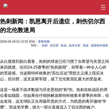
热刺新闻：凯恩离开后遗症，刺伤切尔西
的北伦敦迷局
2026-04-28 01:13:32
栏目：
赛事前瞻
TAG：
热刺
切尔西
欧战
战术分析
英超
波斯特科格鲁
从白鹿巷到新白鹿巷，热刺的球迷已经习惯了在希望与失望之间
来回摇摆。但2024-25赛季的“热刺新闻”，却带着一种令人心碎
的荒诞感。当波斯特科格鲁的“高位压迫”理想主义撞上现实冰
山，切尔西，这支蓝桥军团，成了北伦敦混乱最大的受益者。
这是一场基于战术数据与历史恩怨的“刺”伤。热刺在欧战区的席
位看似稳固，但如果你仔细拆解波斯特科格鲁本赛季的布阵，你
会发现，这支球队正在用最昂贵的方式，为凯恩的离开缴纳“学
费”。而这笔学费，很大一部分直接流入了切尔西的账户。