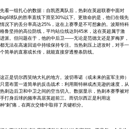
先看一组扎心的数据：自凯恩离队后，热刺在英超联赛中面对
big6球队的胜率直线下滑至30%以下。更致命的是，他们在领先
情况下的丢分率高达25%，这在上赛季是不可想象的。波斯特科
格鲁坚持的高位防线，平均站位线达到45米，这在英超属于激
进派。但问题在于，他的中后卫——无论是范德文还是罗梅罗，
都无法在高速回追中持续保持专注。当热刺压上进攻时，对手一
个简单的直塞或长传，就能直接穿透整条防线。
这正是切尔西笑纳大礼的地方。波切蒂诺（或未来的蓝军主帅）
只需布置一道简单的反击战术：利用斯特林或杰克逊的速度，从
热刺边后卫和中卫之间的空当切入。数据显示，热刺本赛季被对
手打身后球的频率高居英超前三。而切尔西正是利用这
种“刺”痛，在两次交锋中取得了关键积分。