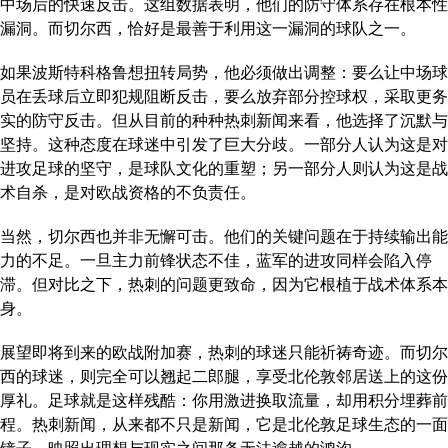
中场后的快速反击。这组数据表明，他们的防守体系存在根本性
漏洞。而切尔西，恰好是最善于利用这一漏洞的球队之一。
如果波斯特科格鲁想扭转局势，他必须做出调整：要么让中场球
员在丢球后立即犯规阻断反击，要么放弃部分控球权，采取更务
实的防守反击。但从目前的种种热刺新闻来看，他选择了沉默与
坚持。这种态度在球迷中引发了巨大分歧。一部分人认为这是对
进攻足球的坚守，是球队文化的重塑；另一部分人则认为这是战
术自杀，是对欧战资格的不负责任。
当然，切尔西也并非无懈可击。他们的关键问题在于持续输出能
力的不足。一旦主力前锋状态不佳，蓝军的进攻同样会陷入停
滞。但对比之下，热刺的问题更致命，因为它根植于战术体系本
身。
展望即将到来的欧战附加赛，热刺的球迷只能祈祷奇迹。而切尔
西的球迷，则完全可以翘起二郎腿，享受北伦敦邻居送上的这份
厚礼。足球就是这样残酷：你用激进换取流量，却用积分埋葬前
程。热刺新闻，从来都不只是新闻，它是北伦敦足球生态的一面