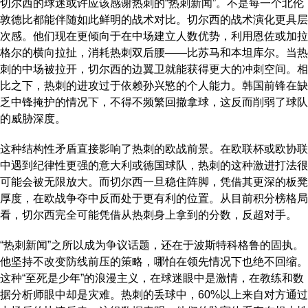
切尔西的球迷或许应该感谢热刺的“热刺新闻”。不是每一个北伦
敦德比都能伴随如此鲜明的战术对比。切尔西的战术演化更具层
次感。他们现在更倾向于在中场建立人数优势，利用恩佐或加拉
格尔的横向拉扯，消耗热刺双后腰——比苏马和本坦库尔。当热
刺的中场被拉开，切尔西的边翼卫就能获得更大的冲刺空间。相
比之下，热刺的进攻过于依赖孙兴慜的个人能力。韩国前锋在缺
乏中锋掩护的情况下，不得不频繁回撤拿球，这反而削弱了球队
的威胁深度。
这种结构性矛盾直接影响了热刺的欧战前景。在欧联杯或欧协联
中遇到纪律性更强的意大利或德国球队，热刺的这种激进打法很
可能会被无限放大。而切尔西一旦稳住阵脚，凭借其更深的板凳
厚度，在欧战争夺中反而处于更有利的位置。从目前积分榜格局
看，切尔西完全可能凭借从热刺身上拿到的分数，反超对手。
“热刺新闻”之所以成为争议话题，还在于波斯特科格鲁的固执。
他坚持不改变防线前压的策略，哪怕在领先情况下也绝不回缩。
这种“至死是少年”的浪漫主义，在球迷眼中是激情，在教练和数
据分析师眼中却是灾难。热刺的丢球中，60%以上来自对方通过