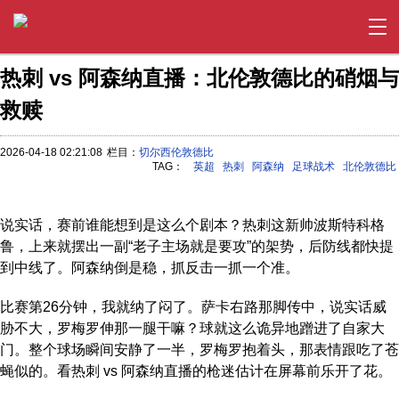
热刺 vs 阿森纳直播：北伦敦德比的硝烟与
救赎
2026-04-18 02:21:08
栏目：
切尔西伦敦德比
TAG：
英超
热刺
阿森纳
足球战术
北伦敦德比
说实话，赛前谁能想到是这么个剧本？热刺这新帅波斯特科格
鲁，上来就摆出一副“老子主场就是要攻”的架势，后防线都快提
到中线了。阿森纳倒是稳，抓反击一抓一个准。
比赛第26分钟，我就纳了闷了。萨卡右路那脚传中，说实话威
胁不大，罗梅罗伸那一腿干嘛？球就这么诡异地蹭进了自家大
门。整个球场瞬间安静了一半，罗梅罗抱着头，那表情跟吃了苍
蝇似的。看热刺 vs 阿森纳直播的枪迷估计在屏幕前乐开了花。