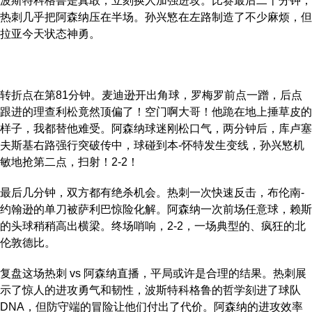
波斯特科格鲁是真敢，立刻换人加强进攻。比赛最后二十分钟，
热刺几乎把阿森纳压在半场。孙兴慜在左路制造了不少麻烦，但
拉亚今天状态神勇。
转折点在第81分钟。麦迪逊开出角球，罗梅罗前点一蹭，后点
跟进的理查利松竟然顶偏了！空门啊大哥！他跪在地上捶草皮的
样子，我都替他难受。阿森纳球迷刚松口气，两分钟后，库卢塞
夫斯基右路强行突破传中，球碰到本-怀特发生变线，孙兴慜机
敏地抢第二点，扫射！2-2！
最后几分钟，双方都有绝杀机会。热刺一次快速反击，布伦南-
约翰逊的单刀被萨利巴惊险化解。阿森纳一次前场任意球，赖斯
的头球稍稍高出横梁。终场哨响，2-2，一场典型的、疯狂的北
伦敦德比。
复盘这场热刺 vs 阿森纳直播，平局或许是合理的结果。热刺展
示了惊人的进攻勇气和韧性，波斯特科格鲁的哲学刻进了球队
DNA，但防守端的冒险让他们付出了代价。阿森纳的进攻效率