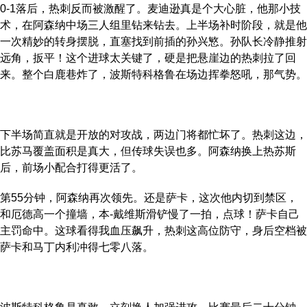
0-1落后，热刺反而被激醒了。麦迪逊真是个大心脏，他那小技
术，在阿森纳中场三人组里钻来钻去。上半场补时阶段，就是他
一次精妙的转身摆脱，直塞找到前插的孙兴慜。孙队长冷静推射
远角，扳平！这个进球太关键了，硬是把悬崖边的热刺拉了回
来。整个白鹿巷炸了，波斯特科格鲁在场边挥拳怒吼，那气势。
下半场简直就是开放的对攻战，两边门将都忙坏了。热刺这边，
比苏马覆盖面积是真大，但传球失误也多。阿森纳换上热苏斯
后，前场小配合打得更活了。
第55分钟，阿森纳再次领先。还是萨卡，这次他内切到禁区，
和厄德高一个撞墙，本-戴维斯滑铲慢了一拍，点球！萨卡自己
主罚命中。这球看得我血压飙升，热刺这高位防守，身后空档被
萨卡和马丁内利冲得七零八落。