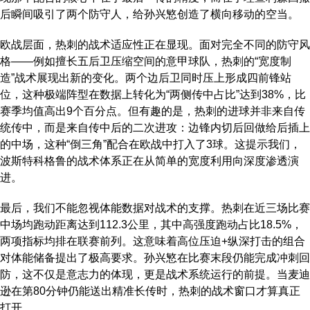
后瞬间吸引了两个防守人，给孙兴慜创造了横向移动的空当。
欧战层面，热刺的战术适应性正在显现。面对完全不同的防守风
格——例如擅长五后卫压缩空间的意甲球队，热刺的“宽度制
造”战术展现出新的变化。两个边后卫同时压上形成四前锋站
位，这种极端阵型在数据上转化为“两侧传中占比”达到38%，比
赛季均值高出9个百分点。但有趣的是，热刺的进球并非来自传
统传中，而是来自传中后的二次进攻：边锋内切后回做给后插上
的中场，这种“倒三角”配合在欧战中打入了3球。这提示我们，
波斯特科格鲁的战术体系正在从简单的宽度利用向深度渗透演
进。
最后，我们不能忽视体能数据对战术的支撑。热刺在近三场比赛
中场均跑动距离达到112.3公里，其中高强度跑动占比18.5%，
两项指标均排在联赛前列。这意味着高位压迫+纵深打击的组合
对体能储备提出了极高要求。孙兴慜在比赛末段仍能完成冲刺回
防，这不仅是意志力的体现，更是战术系统运行的前提。当麦迪
逊在第80分钟仍能送出精准长传时，热刺的战术窗口才算真正
打开。