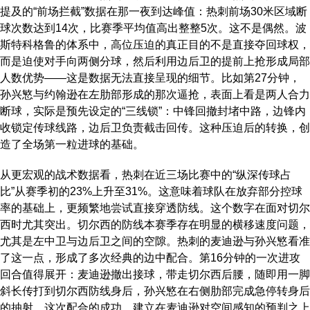
提及的“前场拦截”数据在那一夜到达峰值：热刺前场30米区域断
球次数达到14次，比赛季平均值高出整整5次。这不是偶然。波
斯特科格鲁的体系中，高位压迫的真正目的不是直接夺回球权，
而是迫使对手向两侧分球，然后利用边后卫的提前上抢形成局部
人数优势——这是数据无法直接呈现的细节。比如第27分钟，
孙兴慜与约翰逊在左肋部形成的那次逼抢，表面上看是两人合力
断球，实际是预先设定的“三线锁”：中锋回撤封堵中路，边锋内
收锁定传球线路，边后卫负责截击回传。这种压迫后的转换，创
造了全场第一粒进球的基础。
从更宏观的战术数据看，热刺在近三场比赛中的“纵深传球占
比”从赛季初的23%上升至31%。这意味着球队在放弃部分控球
率的基础上，更频繁地尝试直接穿透防线。这个数字在面对切尔
西时尤其突出。切尔西的防线本赛季存在明显的横移速度问题，
尤其是左中卫与边后卫之间的空隙。热刺的麦迪逊与孙兴慜看准
了这一点，形成了多次经典的边中配合。第16分钟的一次进攻
回合值得展开：麦迪逊撤出接球，带走切尔西后腰，随即用一脚
斜长传打到切尔西防线身后，孙兴慜在右侧肋部完成急停转身后
的抽射。这次配合的成功，建立在麦迪逊对空间感知的预判之上