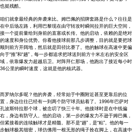
也挺残酷。
咱们就拿最经典的奔袭来比。姆巴佩的招牌套路是什么？往往是
在中后场左路，利用巴黎现在由守转攻时瞬间拉开的巨大空间，
接一个提前量给到身前的直塞或长传。他的启动，依赖的是绝对
的速度和身位优势。你看他接球前那几步调整，目的就是要把球
顺到前方开阔地，然后就是田径比赛了。他的触球在高速中更偏
向于“推”和“趟”，每一步都追求把球送到前方十米左右的安全区
域，依靠爆发力超越后卫。对阵拜仁那场，他跑出了接近每小时
36公里的瞬时速度，这就是他的核武器。
而罗纳尔多呢？他的奔袭，经常始于中圈附近甚至更靠后的位
置，身边往往已经有一到两个防守球员贴着了。1996年巴萨对
孔波斯特拉那个球，被念叨了快三十年。他接球时是在中线偏
右，身边有防守人。他的启动，第一步的爆发力不逊于姆巴佩，
但紧接着的连续触球才是精髓。那不是“趟”，是“粘”。他的每一
步触球极其细密，球仿佛用一根无形的绳子拴在脚上，在高速中