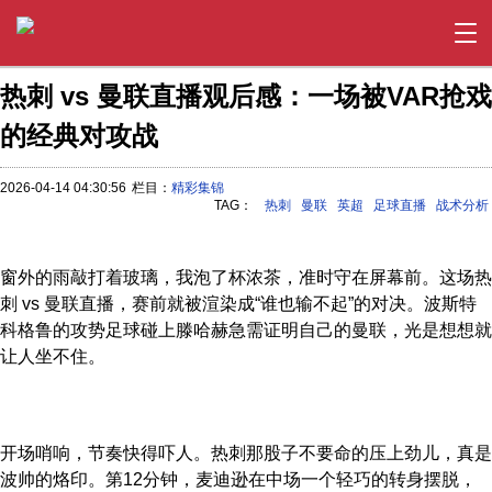
热刺 vs 曼联直播观后感：一场被VAR抢戏
的经典对攻战
2026-04-14 04:30:56
栏目：
精彩集锦
TAG：
热刺
曼联
英超
足球直播
战术分析
窗外的雨敲打着玻璃，我泡了杯浓茶，准时守在屏幕前。这场热
刺 vs 曼联直播，赛前就被渲染成“谁也输不起”的对决。波斯特
科格鲁的攻势足球碰上滕哈赫急需证明自己的曼联，光是想想就
让人坐不住。
开场哨响，节奏快得吓人。热刺那股子不要命的压上劲儿，真是
波帅的烙印。第12分钟，麦迪逊在中场一个轻巧的转身摆脱，