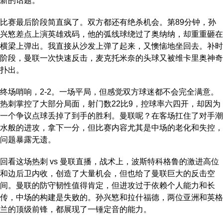
新的话题。
比赛最后阶段简直疯了。双方都还有绝杀机会。第89分钟，孙
兴慜差点上演英雄戏码，他的弧线球绕过了奥纳纳，却重重砸在
横梁上弹出。我直接从沙发上弹了起来，又懊恼地坐回去。补时
阶段，曼联一次快速反击，麦克托米奈的头球又被维卡里奥神奇
扑出。
终场哨响，2-2。一场平局，但感觉双方球迷都不会完全满意。
热刺掌控了大部分局面，射门数22比9，控球率六四开，却因为
一个争议点球丢掉了到手的胜利。曼联呢？在客场扛住了对手潮
水般的进攻，拿下一分，但比赛内容尤其是中场的老化和失控，
问题暴露无遗。
回看这场热刺 vs 曼联直播，战术上，波斯特科格鲁的激进高位
和边后卫内收，创造了大量机会，但也给了曼联巨大的反击空
间。曼联的防守韧性值得肯定，但进攻过于依赖个人能力和长
传，中场的构建是失败的。孙兴慜和拉什福德，两位亚洲和英格
兰的顶级前锋，都展现了一锤定音的能力。