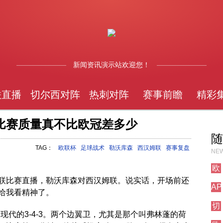
新闻资讯演示站欢迎您！
联直播
切尔西对阵
热刺对阵
赛事前瞻
精彩
比赛质量真不比欧冠差多少
随
TAG：
欧联杯
足球战术
勒沃库森
西汉姆联
赛事复盘
NEW
欧
冠
联比赛直播，勒沃库森对西汉姆联。说实话，开场前还
AP
直
给我看精神了。
测
播
切
试
现代的3-4-3。两个边翼卫，尤其是那个叫弗林蓬的荷
尔
栏