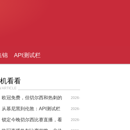
集锦
API测试栏
目
机看看
 ARTICLE
欧冠免费，但切尔西和热刺的
2026-
债谁来还？——从收费争议看
从慕尼黑到伦敦：API测试栏
I
05-05
2026-
英超双雄的欧战困局
目欧冠免费重温蓝军白百合的
锁定今晚切尔西比赛直播，看
05-02
2026-