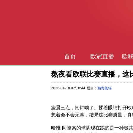
首页
欧冠直播
欧
熬夜看欧联比赛直播，这
2026-04-18 02:18:44
栏目：
精彩集锦
凌晨三点，闹钟响了。揉着眼睛打开欧
想着会不会无聊，结果这比赛质量，真
哈维·阿隆索的球队现在踢的是一种极其