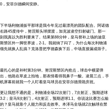
0，安菲尔德瞬间安静。
下半场利物浦扳平那球是我今年见过最漂亮的团队配合。阿诺德
右路45度传中，努涅斯头球摆渡，加克波凌空扫射破门。那一
刻我真以为胜利要来了。结果第88分钟，皇马替补上场的迪亚
斯禁区外一脚世界波，2-1。我就纳了闷了，为什么每次利物浦
领先就换人乱搞？克洛普把亨德森换下后，中场直接漏成筛子。
最扎心的是补时第3分钟。努涅斯禁区内抢点，球击中横梁弹
出，他跪在草皮上拍地，那表情看得我鼻子一酸。凌晨三点，手
机屏幕前就我一个人盯着皇马球员在安菲尔德滑跪庆祝。
更让我想不通的是，利物浦全场22次射门，7次射正，预期进球
3.2；皇马9次射门，4次射正，预期进球1.1。你说这比赛怎么输
的？皇马就靠个人能力和反击效率。本泽马全场就2次触球在禁