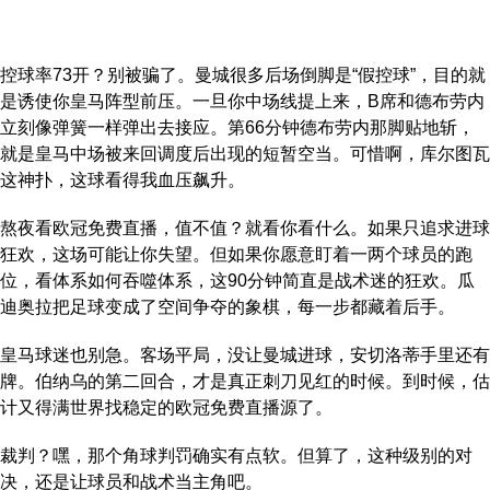
控球率73开？别被骗了。曼城很多后场倒脚是“假控球”，目的就
是诱使你皇马阵型前压。一旦你中场线提上来，B席和德布劳内
立刻像弹簧一样弹出去接应。第66分钟德布劳内那脚贴地斩，
就是皇马中场被来回调度后出现的短暂空当。可惜啊，库尔图瓦
这神扑，这球看得我血压飙升。
熬夜看欧冠免费直播，值不值？就看你看什么。如果只追求进球
狂欢，这场可能让你失望。但如果你愿意盯着一两个球员的跑
位，看体系如何吞噬体系，这90分钟简直是战术迷的狂欢。瓜
迪奥拉把足球变成了空间争夺的象棋，每一步都藏着后手。
皇马球迷也别急。客场平局，没让曼城进球，安切洛蒂手里还有
牌。伯纳乌的第二回合，才是真正刺刀见红的时候。到时候，估
计又得满世界找稳定的欧冠免费直播源了。
裁判？嘿，那个角球判罚确实有点软。但算了，这种级别的对
决，还是让球员和战术当主角吧。