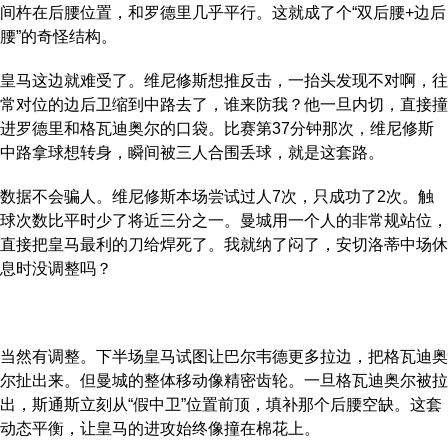
间杵在后腰位置，和罗德里几乎平行。这就成了个“双后腰+边后
腰”的奇怪结构。
皇马这边就难受了。维尼修斯想推反击，一抬头发现不对啊，往
常对位的边后卫缩到中路去了，谁来防我？他一旦内切，直接撞
进罗德里和格瓦迪奥尔的口袋。比赛第37分钟那次，维尼修斯
中路拿球想转身，瞬间被三人合围丢球，就是这套路。
数据不会骗人。维尼修斯本场尝试过人7次，只成功了2次。触
球次数比平时少了将近三分之一。曼城用一个人的非常规站位，
直接把皇马最利的刀给焊死了。我就纳了闷了，安切洛蒂中场休
息时没调整吗？
当然有调整。下半场皇马试图让巴尔韦德更多拉边，把格瓦迪奥
尔扯出来。但曼城的整体移动像精密齿轮。一旦格瓦迪奥尔被拉
出，斯通斯立刻从“假中卫”位置前顶，填补那个后腰空缺。这套
动态平衡，让皇马的进攻始终像撞在棉花上。