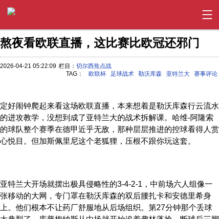
熬夜看欧联直播，这比赛比欧冠还邪门
2026-04-21 05:22:09
栏目：
切尔西焦点战
TAG：
欧联杯
足球战术
勒沃库森
亚特兰大
赛事评论
定好闹钟爬起来看这场欧联直播，本来想着是勒沃库森行云流水
的进攻教学，没想到成了亚特兰大的战术拆解课。哈维-阿隆索
的球队整个赛季在德甲近乎无敌，那种层层推进的控球看得人赏
心悦目。但加斯佩里尼这个老狐狸，压根不跟你玩这套。
亚特兰大开场就摆出极具侵略性的3-4-2-1，中前场六人组像一
张移动的大网，专门罩在勒沃库森的双后腰扎卡和安德里希身
上。他们根本不让药厂舒服地从后场组织。第27分钟那个丢球