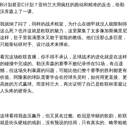
B计划甚至C计划？亚特兰大用疯狂的跑动和精准的反击，给勒
沃库森上了一课。
我就纳了闷了，同样的战术框架，为什么在德甲就没人能限制得
这么死？也许这就是欧联的魅力，这里聚集了太多像加斯佩里尼
这样，肚子里装满墨水又敢于冒险的教练。他们没那么多巨星，
只能靠钻研对手、设计战术来搏命。
看完这场欧联直播，你不得不承认，足球战术的进化就是在这样
的碰撞中完成的。勒沃库森的赛季不败纪录停在51场，有点遗
憾，但这场失利暴露的问题，可能比他们整个赛季的胜利都更有
价值。阿隆索的球队需要学会在控球失灵时，如何用更直接、更
高效的方式赢球。而亚特兰大，再次证明了自己是欧联杯里最让
人头疼的硬骨头。
这球看得我血压飙升，但又莫名过瘾。欧冠是华丽的歌剧，欧联
就是街头硬核的戏剧，没有预设的结局，只有真实的、略带粗糙