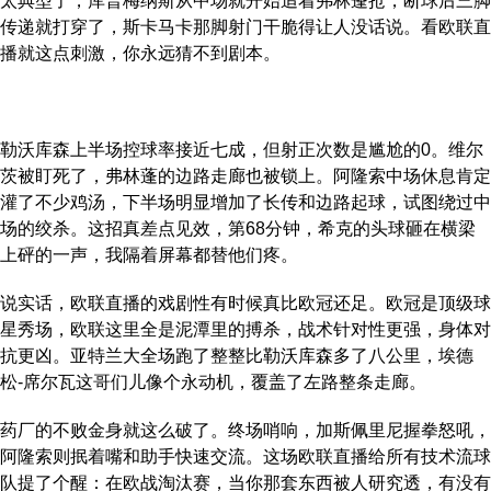
太典型了，库普梅纳斯从中场就开始追着弗林蓬抢，断球后三脚
传递就打穿了，斯卡马卡那脚射门干脆得让人没话说。看欧联直
播就这点刺激，你永远猜不到剧本。
勒沃库森上半场控球率接近七成，但射正次数是尴尬的0。维尔
茨被盯死了，弗林蓬的边路走廊也被锁上。阿隆索中场休息肯定
灌了不少鸡汤，下半场明显增加了长传和边路起球，试图绕过中
场的绞杀。这招真差点见效，第68分钟，希克的头球砸在横梁
上砰的一声，我隔着屏幕都替他们疼。
说实话，欧联直播的戏剧性有时候真比欧冠还足。欧冠是顶级球
星秀场，欧联这里全是泥潭里的搏杀，战术针对性更强，身体对
抗更凶。亚特兰大全场跑了整整比勒沃库森多了八公里，埃德
松-席尔瓦这哥们儿像个永动机，覆盖了左路整条走廊。
药厂的不败金身就这么破了。终场哨响，加斯佩里尼握拳怒吼，
阿隆索则抿着嘴和助手快速交流。这场欧联直播给所有技术流球
队提了个醒：在欧战淘汰赛，当你那套东西被人研究透，有没有