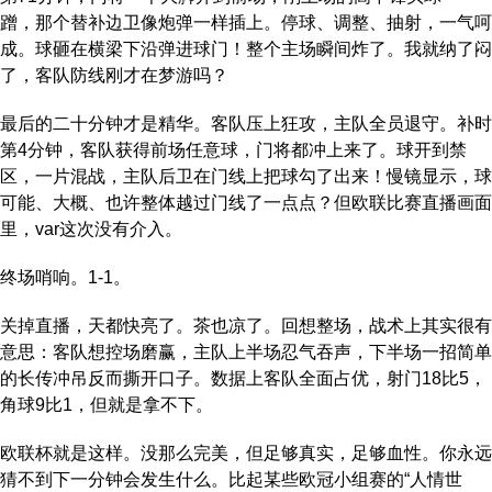
蹭，那个替补边卫像炮弹一样插上。停球、调整、抽射，一气呵
成。球砸在横梁下沿弹进球门！整个主场瞬间炸了。我就纳了闷
了，客队防线刚才在梦游吗？
最后的二十分钟才是精华。客队压上狂攻，主队全员退守。补时
第4分钟，客队获得前场任意球，门将都冲上来了。球开到禁
区，一片混战，主队后卫在门线上把球勾了出来！慢镜显示，球
可能、大概、也许整体越过门线了一点点？但欧联比赛直播画面
里，var这次没有介入。
终场哨响。1-1。
关掉直播，天都快亮了。茶也凉了。回想整场，战术上其实很有
意思：客队想控场磨赢，主队上半场忍气吞声，下半场一招简单
的长传冲吊反而撕开口子。数据上客队全面占优，射门18比5，
角球9比1，但就是拿不下。
欧联杯就是这样。没那么完美，但足够真实，足够血性。你永远
猜不到下一分钟会发生什么。比起某些欧冠小组赛的“人情世