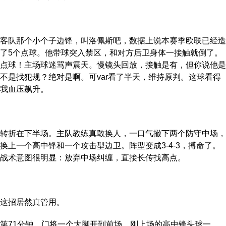
客队那个小个子边锋，叫洛佩斯吧，数据上说本赛季欧联已经造
了5个点球。他带球突入禁区，和对方后卫身体一接触就倒了。
点球！主场球迷骂声震天。慢镜头回放，接触是有，但你说他是
不是找犯规？绝对是啊。可var看了半天，维持原判。这球看得
我血压飙升。
转折在下半场。主队教练真敢换人，一口气撤下两个防守中场，
换上一个高中锋和一个攻击型边卫。阵型变成3-4-3，搏命了。
战术意图很明显：放弃中场纠缠，直接长传找高点。
这招居然真管用。
第71分钟，门将一个大脚开到前场，刚上场的高中锋头球一