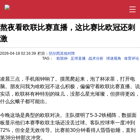
熬夜看欧联比赛直播，这比赛比欧冠还刺
激
2026-04-18 02:16:39
栏目：
切尔西其他对阵
TAG：
欧联杯
足球直播
战术分析
球迷视角
体育评论
凌晨三点，手机闹钟响了。摸黑爬起来，泡了杯浓茶，打开电
脑。朋友问我为啥欧冠不这么积极，偏偏守着欧联比赛直播。说
实话，欧联杯有种特别的味儿，没那么星光璀璨，但拼得更凶，
什么幺蛾子都可能出。
今晚这场是典型的欧联对决。主队摆明了5-3-2铁桶阵，数据面
板显示他们本赛季欧联主场还没丢过球。客队控球率一度冲到
72%，但全是无效传导。比赛前30分钟看得人昏昏欲睡，直到
第38分钟那次冲突。