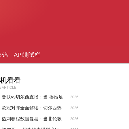
集锦
API测试栏
目
机看看
 ARTICLE
曼联vs切尔西直播：当“摇滚足
2026-
球”遇上“红魔传统”，今夜是穆
欧冠对阵全面解读：切尔西热
04-14
2026-
氏遗产的隔空对决？
刺欧战恩怨录，从穆里尼奥到
热刺赛程数据复盘：当北伦敦
04-28
2026-