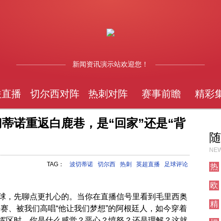
新闻资讯演示站欢迎您！
联直播
切尔西对阵
热刺对阵
赛事前瞻
精彩
切蒂诺重返白鹿巷，是“回家”还是“背
随
NEW
TAG：
波切蒂诺
切尔西
热刺
英超直播
足球评论
热
刺
欧
对
联
阵
球，先聊点更扎心的。当你在直播信号里看到毛里西奥
精
直
赛、被我们高唱“他让我们梦想”的阿根廷人，如今穿着
彩
播
挥区时，你是什么感觉？恶心？愤怒？还是理解？这就