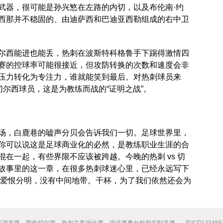
武器，很可能是孙兴慜在左路的内切，以及布伦南·约
西那并不稳固的、由迪萨西和巴迪亚西勒组成的右中卫
尔西能进也能丢，热刺在波斯特科格鲁手下踢得激情四
赛的控球率可能很接近，但攻防转换的次数和速度会非
压力转化为专注力，谁就能笑到最后。对热刺球员来
切尔西球员，这是为教练而战的“证明之战”。
场，白鹿巷的嘘声分贝会告诉我们一切。足球世界里，
你可以说这是足球商业化的必然，是教练职业生涯的合
在一起，有些界限不应该被跨越。今晚的热刺 vs 切
故事里的这一章，在很多热刺球迷心里，已经永远写下
球，爱恨分明，没有中间地带。干杯，为了我们依然还会为