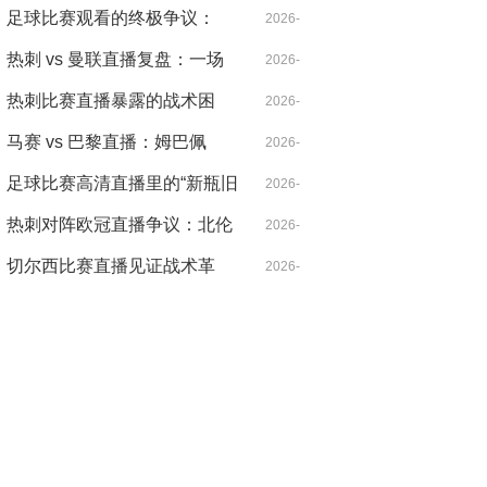
北伦敦的雨夜，心跳比雨点更
足球比赛观看的终极争议：
04-21
2026-
急
VAR，是守护公正还是扼杀激
热刺 vs 曼联直播复盘：一场
04-14
2026-
情？
被VAR切割的战术博弈，麦迪
热刺比赛直播暴露的战术困
04-18
2026-
逊导演逆转
局：控球率七成却输得没脾气
马赛 vs 巴黎直播：姆巴佩
04-21
2026-
的“散步”是战术毒药还是天才
足球比赛高清直播里的“新瓶旧
04-14
2026-
特权？
酒”：当哈兰德遇见希勒，暴力
热刺对阵欧冠直播争议：北伦
04-14
2026-
美学的数字革命
敦德比之外的欧战暗战
切尔西比赛直播见证战术革
04-30
2026-
命：从铁血防守到控球狂潮的
04-20
二十年