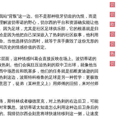
伦
切
西
敦
尔
焦
德
切
西
点
比
我站“背叛”这一边。但不是那种咬牙切齿的仇恨，而是
尔
其
战
理解波切蒂诺的野心，切尔西的平台和资源确实能让他
欧
西
他
。因为足球，尤其是社区足球俱乐部，它的根基就是归
冠
伦
对
切
直
恰是因为他把自己深深嵌入了热刺的社区叙事，他利用
敦
阵
尔
播
德
命。当他选择切尔西时，就等于亲手撕毁了这份无形的
切
西
比
同历史的情感价值的否定。
尔
伦
热
西
敦
战术层面，这种情感纠葛会直接反映在场上。波切蒂诺的
刺
焦
德
切
对
点
击败热刺。他们会疯狂压迫热刺的双中卫出球，就像他当
比
尔
阵
战
西中场恩佐和凯塞多，他们的任务就是掐断麦迪逊的回
西
热刺这边，波斯特科格鲁的足球是另一种哲学：更极致
其
意思了，徒弟（某种意义上）用师傅的旧招，来对付师
他
对
阵
路，斯特林或者穆德里克，对上热刺的右边后卫，可能
时常飘忽。波切蒂诺太知道怎么利用这种边后卫身后的
的。我猜切尔西会刻意将球快速转移到这一侧，让速度