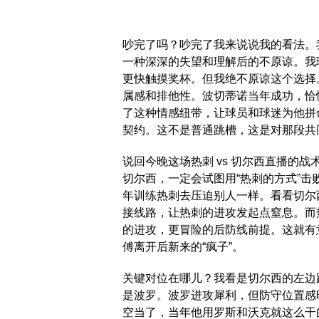
吵完了吗？吵完了我来说说我的看法。
一种深深的失望和理解后的不原谅。我
更快触摸奖杯。但我绝不原谅这个选择
属感和排他性。波切蒂诺当年成功，恰
了这种情感纽带，让球员和球迷为他拼
契约。这不是普通跳槽，这是对那段共
说回今晚这场热刺 vs 切尔西直播的
切尔西，一定会试图用“热刺的方式”
年训练热刺去压迫别人一样。看看切尔
接线路，让热刺的进攻发起点窒息。而
的进攻，更冒险的后防线前提。这就有
傅离开后新来的“疯子”。
关键对位在哪儿？我看是切尔西的左边
是波罗。波罗进攻犀利，但防守位置感
空当了，当年他用罗斯和沃克就这么干