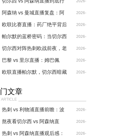
波切蒂诺的战术轮回
德比点燃欧战烽火
切尔西 vs 阿森纳直播到底行
04-29
2026-
不行？伦敦老球迷吵翻了
阿森纳 vs 曼城直播复盘：阿
04-26
2026-
尔特塔的“不对称陷阱”如何锁
欧联比赛直播：药厂绝平背后
04-14
2026-
死了哈兰德？
的战术博弈与裁判争议
帕尔默的蓝桥密码：当切尔西
04-21
2026-
的“数据灵魂”撞上热刺的战术
切尔西对阵热刺欧战前夜，老
05-02
2026-
困局
看台球迷讲述蓝桥三十年
巴黎 vs 里尔直播：姆巴佩
05-02
2026-
的“散步防守”，是天才特权还
欧联直播帕尔默，切尔西暗藏
04-14
2026-
是战术毒药？
杀机，热刺防线能否顶住蓝军
04-30
门文章
新核冲击
 ARTICLE
热刺 vs 利物浦直播前瞻：波
2026-
叔的“七伤拳”，能破克洛普
熬夜看切尔西 vs 阿森纳直
04-14
2026-
的“重金属”吗？
播，这比赛要素也太多了！
热刺 vs 阿森纳直播观后感：
04-20
2026-