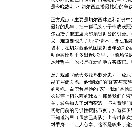
是今晚热刺 vs 切尔西直播最核心的
正方观点（主要是切尔西球迷和部分中
最好的几年，把一群毛头小子带成欧冠
尔西给了他重返英超顶级舞台的机会。
义。难道要他为了所谓“情怀”，永远
战术，在切尔西他试图复刻当年热刺的
动距离比对手多出近8公里，中前场像
足球哲学，他只是在新的地方实践它。
反方观点（绝大多数热刺死忠）：放屁
越了雇佣关系。他懂我们的“痛苦与荣
的灵魂。白鹿巷是他的“家”，我们是他
么能穿上切尔西的球衣？那是我们血液
弟，转头加入了对面帮派，还带着我们
切射门前的习惯性摆腿节奏，知道霍伊
至知道洛里（虽然已离队）出击时喜欢
对手身上，让人心寒。这不是职业，这