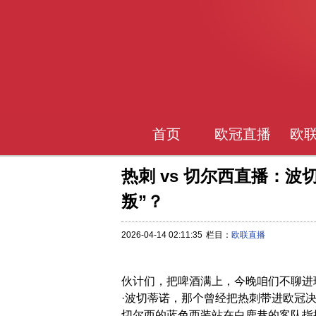
首页
欧冠直播
欧
热刺 vs 切尔西直播：波
叛”？
2026-04-14 02:11:35
栏目：
欧联直播
伙计们，把啤酒满上，今晚咱们不聊进
·波切蒂诺，那个曾经把热刺带进欧冠决
切尔西的蓝色西装站在白鹿巷的客队指