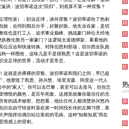
切
集
争议漩涡：波切蒂诺这次“回归”，到底算不算一种背叛？
尔
锦
热
西
刺
伦
立理性派）：职业足球，谈何背叛？波切蒂诺给了热刺
精
对
敦
劲旅，合同到期后分手，好聚好散。他失业在家，是切
彩
阵
德
教练也是打工人，追求事业巅峰、挑战豪门帅位天经地
切
集
比
尔
拒绝执教伦敦另一家豪门？这逻辑太道德绑架。看看他的
锦
切
西
高位压迫和快速转换。对阵伯恩利那场，切尔西全队跑
尔
对
疯狗一样围抢，这味儿是不是很熟悉？这是波切蒂诺的
切
西
阵
职业足球的世界，流动才是常态。
尔
对
欧
西
阵
联
其
！这就是赤裸裸的背叛。波切蒂诺和我们之间，早已超
直
他
耀”，他塑造了凯恩、孙兴慜、埃里克森、阿里这一代人
热
播
对
口中的“家人”。你可以去巴黎，甚至可以去皇马，但你怎
阵
HOT
里憎恨的颜色，是百年死敌。这感觉就像你最信任的兄
所有的战术秘密。想想看，他比任何人都清楚孙兴慜内
赛
事
别尔在由守转攻时喜欢第一时间找长传的左脚习惯，甚
切
前
大声指挥但偶尔站位靠前的毛病。这种“知根知底”用在
尔
瞻
是情感上的背刺。
切
西
尔