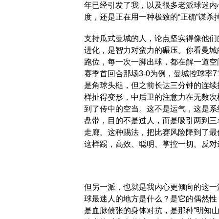
年已经引发了我，以及很多老派球迷内
度，还是正在用一种极致的“正确”谋
支持瓜式曼城的人，论点坚实得像他们
进化，是智力对蛮力的碾压。你看曼城
跑位，每一次一脚出球，都在解一道空
赛季首回合那场3-0为例，曼城控球率
是角球头槌，但之前长达三分钟的连续
样扯得变形，中后卫的注意力在无数次
到了传中的空当。这不是运气，这是系
盘带，目的不是过人，而是吸引两到三
走廊。这种踢法，把比赛风险降到了最
这样踢，高效、聪明、掌控一切。反对
但另一派，也就是我内心更倾向的这一
球最迷人的地方是什么？是它的偶然性
是血脉偾张的身体对抗，是那种“明知