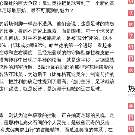
切
前
点
心深处的巨大争议：瓜迪奥拉把足球带到了一个新的高
尔
瞻
战
杀掉足球最原始、最不可预测的魅力？
欧
西
联
其
的后场倒脚一样密不透风。他们会说，这是足球的终极
欧
直
他
冠
播
的比赛，看的不是肾上腺素，而是围棋。每一个球员的
对
欧
直
阵
间几何题。对手不是被跑死的，是被“算计”死的。以本
冠
播
71%，传球成功率92%。哈兰德的第一个进球，看起来
切
直
控球和左右调度，已经把曼联的防守阵型像拉橡皮筋一
尔
播
切
西
横向转移中出现了半秒的松懈，就是这半秒，罗德里找
尔
焦
统性的精密拆解。B席尔瓦在肋部的那些穿花蝴蝶般的
欧
西
点
名防守球员，为边后卫（比如格瓦迪奥尔）制造前插的
联
伦
战
低，把胜利的确定性提到了最高。他们主张，足球就该
直
敦
热
播
德
这种踢法，就是反智，是沉溺于粗糙的远古足球。
比
HOT
赛
事
派，则认为这种极致的控制，正在抽离足球的灵魂。足
切
前
，是那种电光火石间的个人灵光，是破釜沉舟的反击，
尔
瞻
切
西
山有虎偏向虎山行”的冒险精神。而瓜迪奥拉的体系，在
尔