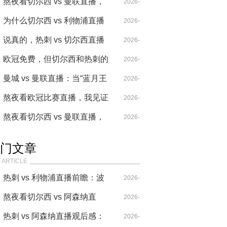
升
卡泽特遇上“独狼”奥巴梅扬，
熬夜看切尔西 vs 曼联直播，
04-14
2026-
谁才是真正的法甲老炮？
这比赛把我看麻了
为什么切尔西 vs 利物浦直播
04-21
2026-
让人看得血压飙升？积分榜就
说真的，热刺 vs 切尔西直播
04-26
2026-
是这么残酷
让我血压飙到180
欧冠免费，但切尔西和热刺的
04-26
2026-
债谁来还？——从收费争议看
曼城 vs 曼联直播：当“蓝月王
05-05
2026-
英超双雄的欧战困局
朝”遇见“红魔遗产”，谁定义了
熬夜看欧冠比赛直播，我见证
04-14
2026-
英超的统治力？
了曼城如何用传球撕碎皇马
熬夜看切尔西 vs 曼联直播，
04-21
2026-
这剧情比编剧写的还离谱
04-14
门文章
 ARTICLE
热刺 vs 利物浦直播前瞻：波
2026-
叔的“七伤拳”，能破克洛普
熬夜看切尔西 vs 阿森纳直
04-14
2026-
的“重金属”吗？
播，这比赛要素也太多了！
热刺 vs 阿森纳直播观后感：
04-20
2026-