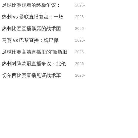
北伦敦的雨夜，心跳比雨点更
足球比赛观看的终极争议：
04-21
2026-
急
VAR，是守护公正还是扼杀激
热刺 vs 曼联直播复盘：一场
04-14
2026-
情？
被VAR切割的战术博弈，麦迪
热刺比赛直播暴露的战术困
04-18
2026-
逊导演逆转
局：控球率七成却输得没脾气
马赛 vs 巴黎直播：姆巴佩
04-21
2026-
的“散步”是战术毒药还是天才
足球比赛高清直播里的“新瓶旧
04-14
2026-
特权？
酒”：当哈兰德遇见希勒，暴力
热刺对阵欧冠直播争议：北伦
04-14
2026-
美学的数字革命
敦德比之外的欧战暗战
切尔西比赛直播见证战术革
04-30
2026-
命：从铁血防守到控球狂潮的
04-20
二十年