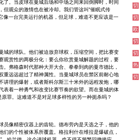
伦
化了。当皮球在曼城后场和中场之间来回倒脚时，时间
切
西
敦
，但观众的激情也在被冷却。我们管这叫“催眠式传
尔
焦
德
。它像一台完美运行的机器，但足球，难道不更应该是一
切
西
点
比
尔
其
战
欧
西
他
冠
伦
对
切
直
敦
阵
尔
播
德
曼城的球队。他们被迫放弃球权，压缩空间，把比赛变
切
西
比
尔
赛观赏性的两极分化：要么你欣赏曼城解题的过程，要
伦
热
西
敦
击。弗格森时代那种大开大合、拳拳到肉的曼市德比，
刺
焦
德
权重远远超过了精神属性。当曼城球员在禁区前耐心地
切
对
点
比
不讲理的爆射，或者斯科尔斯三十米外的远程发炮，哪
尔
阵
战
西
代表着一种勇气和改变比赛节奏的欲望。而在曼城的体
其
”是原罪。这难道不是对足球多样性的另一种扼杀吗？
他
对
阵
球员像精密仪器上的齿轮。德布劳内是天选之子，他的
他们的个性被体系所覆盖。格拉利什在维拉是爆破点，
牌”。哈兰德，这个进球机器，也不得不频繁回撤接应，