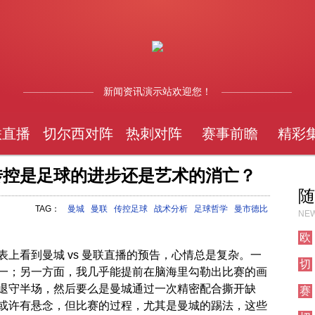
新闻资讯演示站欢迎您！
联直播
切尔西对阵
热刺对阵
赛事前瞻
精彩
式传控是足球的进步还是艺术的消亡？
随
TAG：
曼城
曼联
传控足球
战术分析
足球哲学
曼市德比
NEW
欧
联
上看到曼城 vs 曼联直播的预告，心情总是复杂。一
切
直
一；另一方面，我几乎能提前在脑海里勾勒出比赛的画
尔
播
退守半场，然后要么是曼城通过一次精密配合撕开缺
赛
西
事
或许有悬念，但比赛的过程，尤其是曼城的踢法，这些
焦