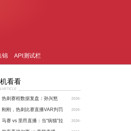
集锦
API测试栏
目
机看看
 ARTICLE
热刺赛程数据复盘：孙兴慜
2026-
的“逆足”生存法则与蓝桥裂痕
刚刚，热刺比赛直播VAR判罚
04-29
2026-
引爆全网，这球看得我血压飙
马赛 vs 里昂直播：当“病猫”拉
04-26
2026-