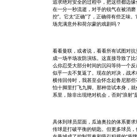
追求绝对安全的过程中，把这些都边缘
在一分一秒流逝，对手的锐气在被消磨
控”。它太“正确”了，正确得有些乏味
场充满意外和荷尔蒙的戏剧吗？
看看曼联，或者说，看看所有试图对抗
成一场半场攻防演练。这直接导致了比
么你忍受大部分时间的沉闷等待一个反
似乎一去不复返了。现在的对决，战术
横传回传时，我甚至会怀念起鲁尼那些
怕十脚里打飞九脚。那种尝试本身，就
系里，除非出现绝对机会，否则“浪射
具体到球员层面，瓜迪奥拉的体系要求
传球是打破平衡的钥匙。但更多球员，
在曼城成了控制节奏和吸引犯规的“盾