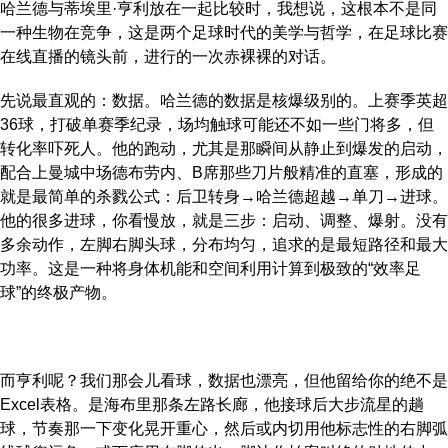
哈兰德与蒂埃里·亨利放在一起比较时，我想说，这根本不是同
一种生物在竞争，这是两个足球时代的美学与哲学，在足球比赛
在线直播的镜头前，进行的一次赤裸裸的对话。
先说最直观的：数据。哈兰德的数据是核爆级别的。上赛季英超
36球，打破单赛季纪录，场均触球可能还不如一些门将多，但
转化率吓死人。他的跑动，尤其是那瞬间从静止到爆发的启动，
配合上曼城中场德布劳内、B席那些刀片般精准的直塞，形成的
就是最简单的杀戮公式：后卫转身→哈兰德超越→单刀→进球。
他的很多进球，你看慢放，就是三步：启动、调整、爆射。没有
多余动作，左脚右脚头球，分布均匀，追求的是最短路径和最大
功率。这是一种将身体机能和空间利用计算到极致的“效率足
球”的终极产物。
而亨利呢？我们那会儿看球，数据也漂亮，但他留给你的绝不是
Excel表格。是海布里那条左路长廊，他接球后大步流星的趟
球，节奏那一下变化晃开重心，然后或内切用他标志性的右脚弧