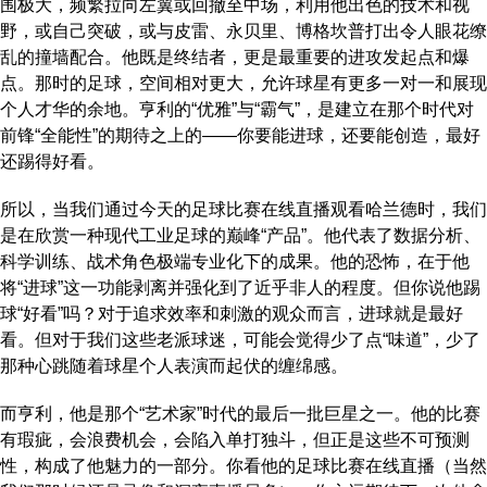
围极大，频繁拉向左翼或回撤至中场，利用他出色的技术和视
野，或自己突破，或与皮雷、永贝里、博格坎普打出令人眼花缭
乱的撞墙配合。他既是终结者，更是最重要的进攻发起点和爆
点。那时的足球，空间相对更大，允许球星有更多一对一和展现
个人才华的余地。亨利的“优雅”与“霸气”，是建立在那个时代对
前锋“全能性”的期待之上的——你要能进球，还要能创造，最好
还踢得好看。
所以，当我们通过今天的足球比赛在线直播观看哈兰德时，我们
是在欣赏一种现代工业足球的巅峰“产品”。他代表了数据分析、
科学训练、战术角色极端专业化下的成果。他的恐怖，在于他
将“进球”这一功能剥离并强化到了近乎非人的程度。但你说他踢
球“好看”吗？对于追求效率和刺激的观众而言，进球就是最好
看。但对于我们这些老派球迷，可能会觉得少了点“味道”，少了
那种心跳随着球星个人表演而起伏的缠绵感。
而亨利，他是那个“艺术家”时代的最后一批巨星之一。他的比赛
有瑕疵，会浪费机会，会陷入单打独斗，但正是这些不可预测
性，构成了他魅力的一部分。你看他的足球比赛在线直播（当然