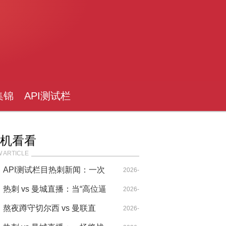
集锦
API测试栏
目
机看看
 ARTICLE
API测试栏目热刺新闻：一次
I
2026-
北伦敦德比的数据博弈与蓝白
热刺 vs 曼城直播：当“高位逼
04-30
2026-
记忆
抢”遇上“传控催眠”，谁才是现
熬夜蹲守切尔西 vs 曼联直
04-14
2026-