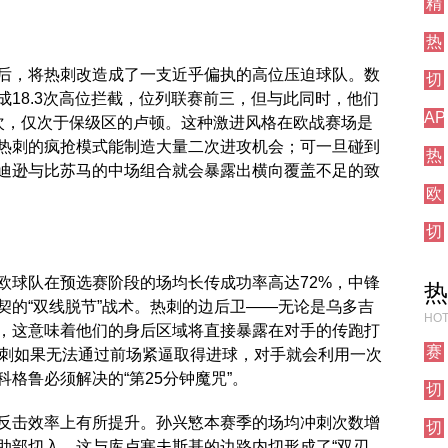
精
前
彩
瞻
热
集
刺
锦
后，将热刺改造成了一支近乎偏执的高位压迫球队。数
切
对
18.3次高位拦截，位列联赛前三，但与此同时，他们
尔
阵
AP
西
次，仅次于保级区的卢顿。这种激进风格在欧战赛场是
测
其
热刺的疯抢模式能制造大量二次进攻机会；可一旦碰到
热
试
他
迪逊与比苏马的中场组合就会暴露出横向覆盖不足的致
刺
栏
对
欧
对
目
阵
联
阵
切
直
尔
播
西
欧球队在预选赛阶段的场均长传成功率高达72%，中锋
热
焦
契的“双线脱节”战术。热刺的边后卫——无论是乌多吉
点
HOT
，这意味着他们的身后区域将直接暴露在对手的传跑打
战
赛
热刺如果无法通过前场紧逼取得进球，对手就会利用一次
事
格鲁必须解决的“第25分钟魔咒”。
切
前
尔
瞻
反击效率上有所提升。孙兴慜本赛季的场均冲刺次数增
切
西
侧肋部切入，这与库卢塞夫斯基的边路内切形成了“双刃
尔