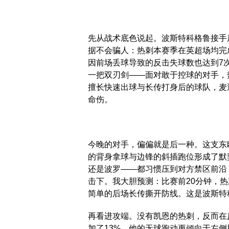
先从战术底色说起。波斯特科格鲁接手
据不会骗人：热刺本赛季在英超场均完成
因前场丢球导致的反击失球数也达到7
一把双刃剑——面对敢于控球的对手，
擅长快速出球与长传打身后的球队，麦
命伤。
今晚的对手，偏偏就是后一种。这支东
的背身拿球与边锋的斜插跑位形成了默
还是波罗——都习惯压到对方禁区前沿
击下。我大胆预测：比赛前20分钟，
简单的后场长传撕开防线。这是波斯特科
再看进攻端。没有凯恩的热刺，反而在
加了13%，他的无球跑动更倾向于左