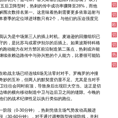
伦
切
西
敦
出五后卫阵型时，热刺的传中成功率骤降至28%，而他
尔
焦
德
解围次数排名第一。这意味着热刺需要更多依靠远射与
切
西
点
比
本赛季的定位球进球数只有2个，与他们的压迫强度完
尔
其
战
欧
西
他
冠
伦
对
切
直
敦
阵
我认为是中场第三人的插上时机。麦迪逊的回撤组织已
尔
播
德
守的，是比苏马或霍伊别尔的后插上。如果波斯特科格
切
西
比
他的跑动能力在对方禁区前沿制造第二落点，热刺或许能
尔
伦
热
西
继续依赖边路传中与孙兴慜的个人能力，比赛很可能陷
敦
刺
焦
德
切
对
点
比
尔
阵
战
在欧战主场已经连续6场无法零封对手。罗梅罗的冲撞
西
奇妙的互补，但两人的默契度仍显不足。尤其是当对手
其
他
中卫往往会同时前顶，导致身后出现巨大空当。这正是切
对
边锋的横向移动制造中卫与边后卫之间的缝隙。今晚的
阵
他们的战术纪律性足以执行类似的跑位。
阶段（0-30分钟），热刺凭借主场气势发动高频进
（30-60分钟），对手通过调整阵型收缩防线，并利