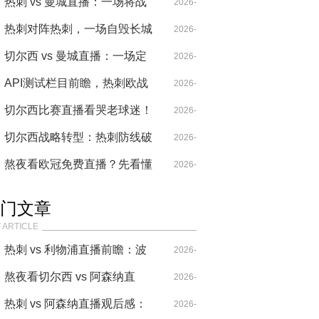
代足球的“正确答案”？
播，结果就给我看这个？
热刺 vs 曼城直播：一场将战
04-18
2026-
术纪律撕得粉碎的进球盛宴
热刺对阵热刺，一场自毁长城
04-18
2026-
的北伦敦闹剧
切尔西 vs 曼城直播：一场定
04-30
2026-
义英超赛季的战术绞杀与争议
API测试栏目前瞻，热刺欧战
I
04-14
2026-
之夜
争四关键战需警惕防线隐忧
切尔西比赛直播看哭老球迷！
05-23
2026-
那一夜兰帕德绝杀让我砸了啤
切尔西战略转型：热刺防线破
04-26
2026-
酒瓶
解与欧战新核确立
熬夜看欧冠免费直播？先看懂
04-29
2026-
瓜迪奥拉的“边后腰”陷阱
04-20
门文章
 ARTICLE
热刺 vs 利物浦直播前瞻：波
2026-
叔的“七伤拳”，能破克洛普
熬夜看切尔西 vs 阿森纳直
04-14
2026-
的“重金属”吗？
播，这比赛要素也太多了！
热刺 vs 阿森纳直播观后感：
04-20
2026-