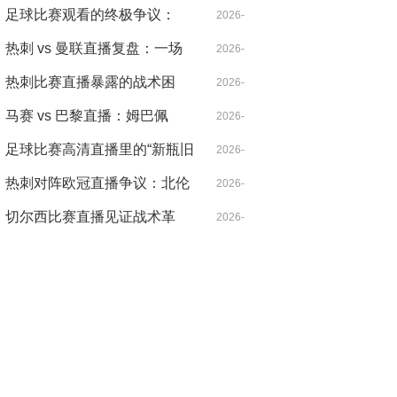
北伦敦的雨夜，心跳比雨点更
足球比赛观看的终极争议：
04-21
2026-
急
VAR，是守护公正还是扼杀激
热刺 vs 曼联直播复盘：一场
04-14
2026-
情？
被VAR切割的战术博弈，麦迪
热刺比赛直播暴露的战术困
04-18
2026-
逊导演逆转
局：控球率七成却输得没脾气
马赛 vs 巴黎直播：姆巴佩
04-21
2026-
的“散步”是战术毒药还是天才
足球比赛高清直播里的“新瓶旧
04-14
2026-
特权？
酒”：当哈兰德遇见希勒，暴力
热刺对阵欧冠直播争议：北伦
04-14
2026-
美学的数字革命
敦德比之外的欧战暗战
切尔西比赛直播见证战术革
04-30
2026-
命：从铁血防守到控球狂潮的
04-20
二十年