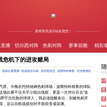
新闻资讯演示站欢迎您！
联直播
切尔西对阵
热刺对阵
赛事前瞻
精彩
线危机下的进攻赌局
随
热刺比赛预测
欧战战术分析
孙兴慜状态
波斯特科格鲁
北伦敦德比
NEW
AP
测
气质。今晚在托特纳姆热刺球场，波斯特科格鲁的球队
赛
试
这场比赛不仅关乎小组出线权，更是一次对白百合“攻
事
栏
年蹲守北伦敦的球评人，我必须提醒各位：别被热刺开
赛
前
目
事
痕，足以在欧战级别对手面前变成深渊。
瞻