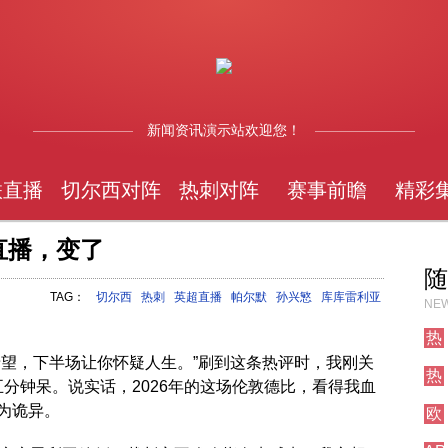
新闻资讯演示站欢迎您！
联直播
切尔西对阵
热刺对阵
赛事前瞻
精彩
刺直播，变了
随
TAG：
切尔西
热刺
英超直播
帕尔默
孙兴慜
库库雷利亚
NEW
热
刺
希望，下半场让你怀疑人生。”刷到这条热评时，我刚关
热
对
五分钟呆。说实话，2026年的这场伦敦德比，看得我血
刺
阵
为诡异。
欧
对
冠
阵