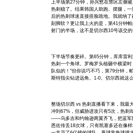
上半场第27分钟，孙兴慜在禁区左侧
热刺稳了。结果韩国人助跑、摆腿，一
后的热刺球迷直接捂脸跪地。我就纳了
刻脚软？更让我上火的是，第41分钟
射门的半场，这不是切尔西10号该交的
下半场节奏更碎。第65分钟，库库雷
热刺一个角球。罗梅罗头槌砸中横梁时
队似的！”但你说巧不巧，第79分钟
斯特指尖钻进远角。1-0。切尔西就这
整场切尔西 vs 热刺直播看下来，我
冲到67%，但威胁进攻只有5次，热刺
——乌多吉和约翰逊两翼齐飞，把蓝军
恩佐传丢18次球，只有凯塞多还在像
一支花了6亿镑的球队，赢球靠角球撞