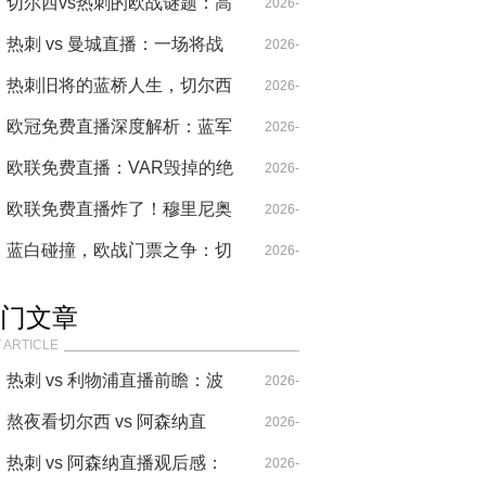
命：从穆氏大巴到波切蒂诺的
切尔西vs热刺的欧战谜题：高
I
04-14
2026-
窒息流
位压迫与三中卫的战术碰撞
热刺 vs 曼城直播：一场将战
04-29
2026-
术纪律撕得粉碎的进球盛宴
热刺旧将的蓝桥人生，切尔西
04-18
2026-
精彩集锦里的悲喜双面
欧冠免费直播深度解析：蓝军
05-21
2026-
双核与热刺锋霸的欧战命运交
欧联免费直播：VAR毁掉的绝
04-29
2026-
织
杀，和被数据拯救的足球
欧联免费直播炸了！穆里尼奥
04-26
2026-
74分钟换人神操作看哭老球迷
蓝白碰撞，欧战门票之争：切
04-26
2026-
尔西vs热刺比赛预测
05-24
门文章
 ARTICLE
热刺 vs 利物浦直播前瞻：波
2026-
叔的“七伤拳”，能破克洛普
熬夜看切尔西 vs 阿森纳直
04-14
2026-
的“重金属”吗？
播，这比赛要素也太多了！
热刺 vs 阿森纳直播观后感：
04-20
2026-