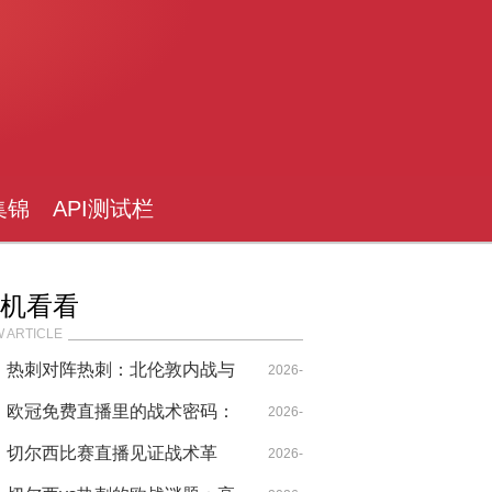
集锦
API测试栏
目
机看看
 ARTICLE
热刺对阵热刺：北伦敦内战与
2026-
自我博弈的战术预言
欧冠免费直播里的战术密码：
05-02
2026-
从瓜迪奥拉到阿隆索的进化论
切尔西比赛直播见证战术革
04-14
2026-