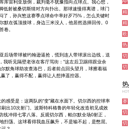
AP
直
被库库雷利亚放倒，裁判毫不犹豫指向点球点。我心想，
测
播
脚低射被桑切斯猜对方向扑出。那球速慢得离谱，球门
精
试
闷了，孙兴慜这赛季点球命中率好歹75%，怎么关键时
彩
栏
帕尔默在弧顶接球，身边三米没人，他居然选择回传。0
精
集
目
彩
锦
答卷。
欧
集
联
锦
热
直
刺
播
利亚后场带球被约翰逊逼抢，慌到连人带球滚出边线，送
切
对
尔
，我听见隔壁老张在客厅骂街：“这左后卫踢得跟业余
阵
切
西
，帕尔默角球助攻查洛巴，后者前点回头望月，球擦着福
尔
对
么赢了，赢得不配，赢得让人想摔遥控器。
西
阵
热
对
阵
HOT
最大的感受是：这两队的“变”藏在水面下。切尔西的控球率
赛
事
却刷出10次射门。波斯特科格鲁的年轻化改造初见成效
切
前
防线冲得七零八落。反观切尔西，帕尔默全场0射正，
尔
瞻
样地扫荡。这球看得我血压飙升，不是输不起，是憋屈。
切
西
大运？
尔